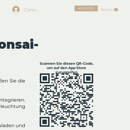
KAUFEN
Connexion
Warenkorb
onsai-
Scannen Sie diesen QR-Code,
um auf den App Store
zuzugreifen
ßen Sie die
ntegrieren.
eleuchtung
zuladen und