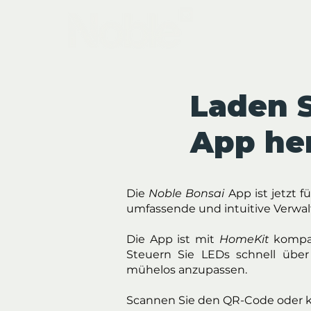
Laden S
App her
Die
Noble Bonsai
App ist jetzt f
umfassende und intuitive Verwalt
Die App ist mit
HomeKit
kompat
Steuern Sie LEDs schnell übe
mühelos anzupassen.
Scannen Sie den QR-Code oder kl