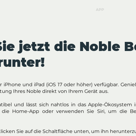
WILLKOMMEN
PRODUKT
KONTAKT
APP
HINWEISE
ie jetzt die Noble B
unter!
ür iPhone und iPad (iOS 17 oder höher) verfügbar. Genie
ung Ihres Noble direkt von Ihrem Gerät aus.
ibel und lässt sich nahtlos in das Apple-Ökosystem i
r die Home-App oder verwenden Sie Siri, um die B
icken Sie auf die Schaltfläche unten, um ihn herunter